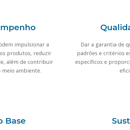
sempenho
Qualid
odem impulsionar a
Dar a garantia de 
dos produtos, reduzir
padrões e critérios 
de, além de contribuir
específicos e proporci
o meio ambiente.
efic
o Base
Sust